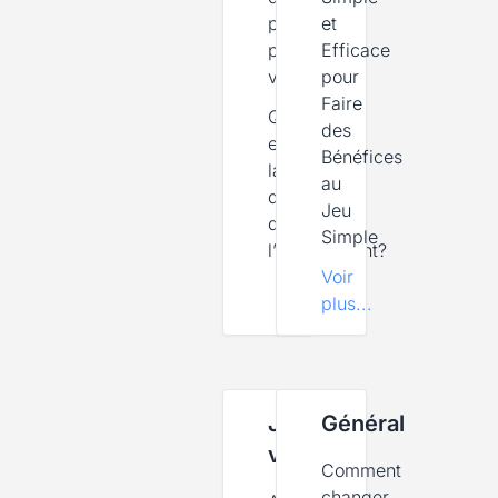
paiement
et
proposez
Efficace
vous?
pour
Faire
Quelle
des
est
Bénéfices
la
au
durée
Jeu
de
Simple
l’abonnement?
Voir
plus...
Jeux
Général
virtuels
Comment
changer