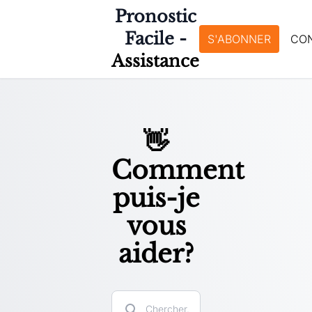
Pronostic
Facile -
S'ABONNER
CO
Assistance
👋
Comment
puis-je
vous
aider?
Search