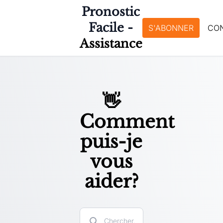
Pronostic
Facile -
S'ABONNER
CO
Assistance
👋
Comment
puis-je
vous
aider?
Search