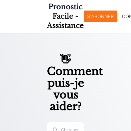
Pronostic
Facile -
S'ABONNER
CO
Assistance
👋
Comment
puis-je
vous
aider?
Search