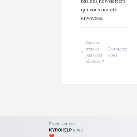
bas des newsletters
qui vous ont été
envoyées.
Vous ne
trouvez
Contactez
pas votre
Nous
réponse ?
Propulser par
KYROHELP
avec
❤️