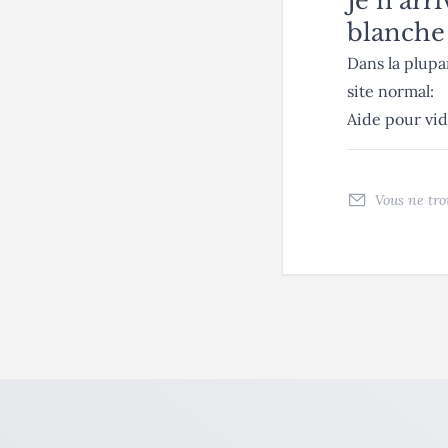
Je n’arr
blanche
Dans la plupar
site normal:
Aide pour vid
Vous ne tro