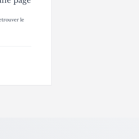
 une page
etrouver le