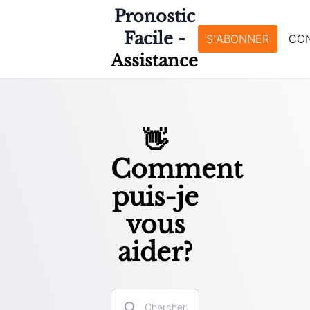
Pronostic
Facile -
S'ABONNER
CO
Assistance
👋
Comment
puis-je
vous
aider?
Search