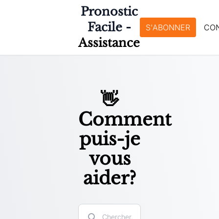
Pronostic
Facile -
S'ABONNER
CO
Assistance
👋
Comment
puis-je
vous
aider?
Search